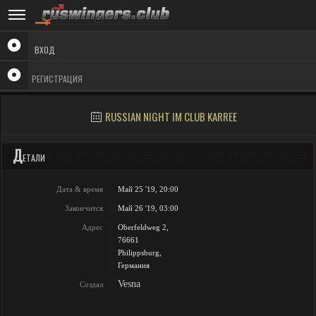
ВХОД
РЕГИСТРАЦИЯ
RUSSIAN NIGHT IM CLUB KARREE
Д
ЕТАЛИ
Дата & время
Май 25 '19, 20:00
Закончится
Май 26 '19, 03:00
Адрес
Oberfeldweg 2,
76661
Philippsburg,
Германия
Vesna
Создал