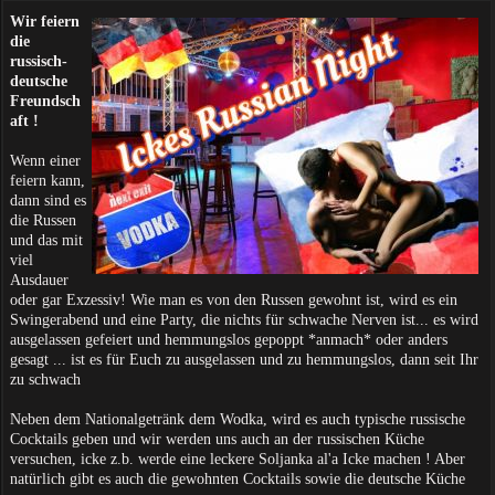
Wir feiern
die
russisch-
deutsche
Freundsch
aft !
Wenn einer
feiern kann,
dann sind es
die Russen
und das mit
viel
Ausdauer
oder gar Exzessiv! Wie man es von den Russen gewohnt ist, wird es ein
Swingerabend und eine Party, die nichts für schwache Nerven ist... es wird
ausgelassen gefeiert und hemmungslos gepoppt *anmach* oder anders
gesagt ... ist es für Euch zu ausgelassen und zu hemmungslos, dann seit Ihr
zu schwach
Neben dem Nationalgetränk dem Wodka, wird es auch typische russische
Cocktails geben und wir werden uns auch an der russischen Küche
versuchen, icke z.b. werde eine leckere Soljanka al'a Icke machen ! Aber
natürlich gibt es auch die gewohnten Cocktails sowie die deutsche Küche