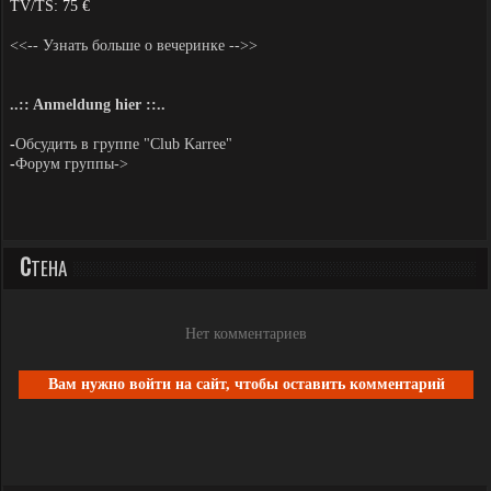
TV/TS: 75 €
<<-- Узнать больше о вечеринкe -->>
..:: Anmeldung hier ::..
-
Обсудить в группе "Club Karree"
-
Форум группы->
С
ТЕНА
Нет комментариев
Вам нужно войти на сайт, чтобы оставить комментарий