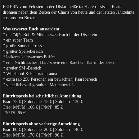
FEIERN vom Feinsten in der Disko: heiße tanzbare russische Beats
dröhnen neben dem Besten der Charts von heute und der letzten Jahrzehnte
aus unseren Boxen
Was erwartet Euch ausserdem:
* die *dj*s Rob & Mike heizen Euch in der Disco ein
* ein super Team
* große Sonnenterrasse
* großer Speisebereich
* leckeres kalt/warmes Buffet
* eine Nichtraucher -Bar / sowie eine Raucher -Bar in der Disco
* großer SM -Bereich
* Whirlpool & Panoramasauna
* extra (ab 250 Personen ein bewachter) Paarebereich
* viele liebevoll gestaltete Mattenbereiche
Eintrittspreis bei schriftlicher Anmeldung
Paar: 75 € | Solodame: 15 € | Soloherr: 130 €
Trio: M/F/M: 160 € | F/M/F: 85 €
TV/TS: 65 €
Eintrittspreis ohne vorherige Anmeldung
Paar: 80 € | Solodame: 20 € | Soloherr: 140 €
Trio: M/F/M: 170 € | F/M/F: 90 €