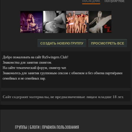
ПОСЛЕДНИЕ
ПОПУЛЯРНЫЕ
СОЗДАТЬ НОВУЮ ГРУППУ
ПРОСМОТРЕТЬ ВСЕ
Добро пожаловать на сайт RuSwingers.Club!
Знакомства для занятия свингом.
На сайте тематический форум, свингер чат.
Знакомьтесь для занятия групповым сексом с обменом и без обмена партнёрами
семейных и не семейных пар.
Сайт содержит материалы, не предназначенные лицам младше 18 лет.
ГРУППЫ
|
БЛОГИ
|
ПРАВИЛА ПОЛЬЗОВАНИЯ