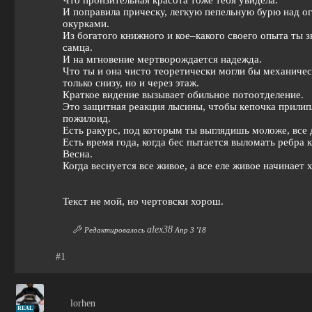
И поправила прическу, легкую пепельную бурю над о
окурками.
Из богатого книжного и кое–какого своего опыта ты 
самца.
И на мгновение мертворождается надежда.
Что ты и она чисто теоретически могли бы механичес
только снизу, но и через этаж.
Краткое видение вызывает обильное потоотделение.
Это защитная реакция лысины, чтобы кепочка прилипл
пожилоид.
Есть ракурс, под которым ты выглядишь моложе, все д
Есть время года, когда бес пытается выломать ребра к
Весна.
Когда веснуется все живое, а все еле живое начинает 
Текст
не мой
, но чертовски хорош.
alex38
Редактировалось
Апр 3 '18
#1
lorhen
REAL