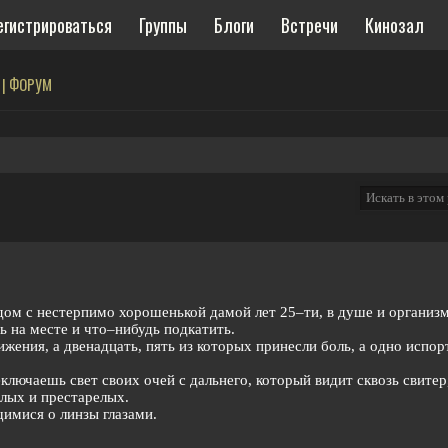
егистрироваться
Группы
Блоги
Встречи
Кинозал
 | ФОРУМ
лядом с нестерпимо хорошенькой дамой лет 25–ти, в душе и организ
 на месте и что–нибудь подкатить.
ижения, а двенадцать, пять из которых принесли боль, а одно испор
лючаешь свет своих очей с дальнего, который видит сквозь свитер
лых и престарелых.
имися о линзы глазами.