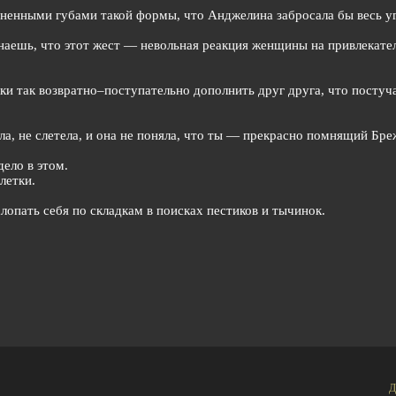
гненными губами такой формы, что Анджелина забросала бы весь у
знаешь, что этот жест — невольная реакция женщины на привлекате
ки так возвратно–поступательно дополнить друг друга, что постуч
а, не слетела, и она не поняла, что ты — прекрасно помнящий Бре
ело в этом.
летки.
хлопать себя по складкам в поисках пестиков и тычинок.
Д