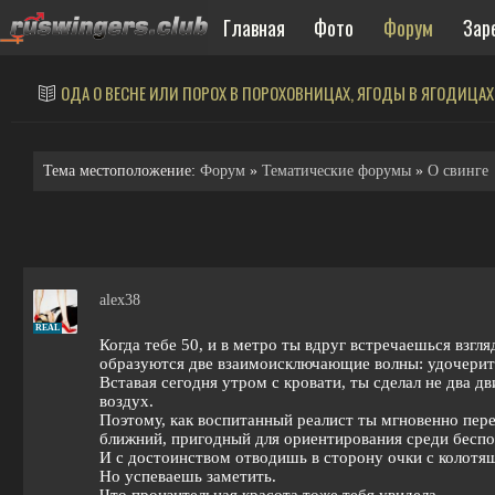
Главная
Фото
Форум
Зар
Это интересно
ОДА О ВЕСНЕ ИЛИ ПОРОХ В ПОРОХОВНИЦАХ, ЯГОДЫ В ЯГОДИЦАХ
Тема местоположение:
Форум
»
Тематические форумы
»
О свинге
alex38
REAL
Когда тебе 50, и в метро ты вдруг встречаешься взг
образуются две взаимоисключающие волны: удочерить
Вставая сегодня утром с кровати, ты сделал не два дв
воздух.
Поэтому, как воспитанный реалист ты мгновенно перек
ближний, пригодный для ориентирования среди беспо
И с достоинством отводишь в сторону очки с колотящ
Но успеваешь заметить.
Что пронзительная красота тоже тебя увидела.